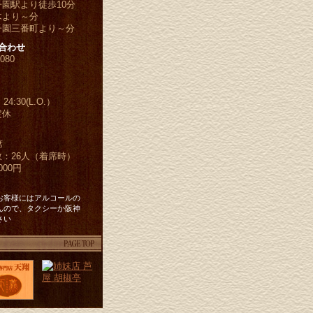
園駅より徒歩10分
木より～分
子園三番町より～分
合わせ
080
4:30(L.O.）
定休
席
：26人（着席時）
00円
お客様にはアルコールの
んので、タクシーか阪神
さい