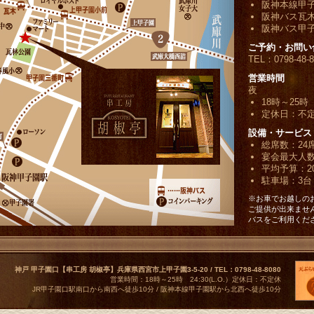
阪神本線甲子
阪神バス瓦
阪神バス甲
ご予約・お問い
TEL：0798-48-8
営業時間
夜
18時～25時 2
定休日：不
設備・サービス
総席数：24
宴会最大人数
平均予算：20
駐車場：3台
※お車でお越しの
ご提供が出来ませ
バスをご利用くだ
神戸 甲子園口【串工房 胡椒亭】兵庫県西宮市上甲子園3-5-20 / TEL：0798-48-8080
営業時間：18時～25時 24:30(L.O.）定休日：不定休
JR甲子園口駅南口から南西へ徒歩10分 / 阪神本線甲子園駅から北西へ徒歩10分