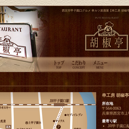
西宮市甲子園口グルメ 串カツ居酒屋【串工房 胡椒
串工房 胡椒亭
所在地
〒564-0063
兵庫県西宮市上甲子
最寄り駅
JR甲子園口